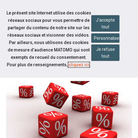
Accéder à notre page Facebook
Accéder à notre page Youtube
Accéder à notre page Instagram
Accéder à notre page Linkedin
Accéder à notre page Twitter
Aller à la navigation
Le présent site Internet utilise des cookies
Aller au contenu
J'accepte
réseaux sociaux pour vous permettre de
tout
partager du contenu de notre site sur les
réseaux sociaux et visionner des vidéos.
Personnaliser
Par ailleurs, nous utilisons des cookies
Je refuse
de mesure d’audience MATOMO qui sont
Rapport d'activité
tout
exempts de recueil du consentement.
RAPPORT D'ACTIVITÉ 2020
Pour plus de renseignements,
cliquez ici
.