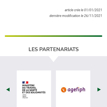
article crée le 01/01/2021
dernière modification le 26/11/2021
LES PARTENARIATS
visiter les site de Ministère du travail (
visiter les si