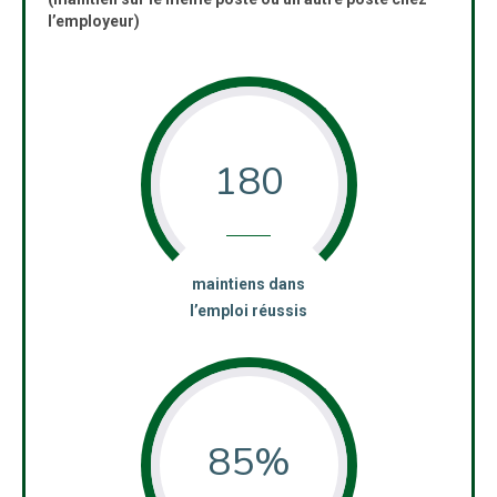
l’employeur)
180
:
maintiens dans
l’emploi réussis
85%