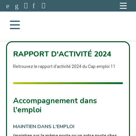
Accéder à notre page Facebook
Accéder à notre page Youtube
Accéder à notre page Instagram
Accéder à notre page Linkedin
Accéder à notre page Twitter
Aller à la navigation
Aller au contenu
RAPPORT D'ACTIVITÉ 2024
Retrouvez le rapport d'activité 2024 du Cap emploi 11
Accompagnement dans
l'emploi
MAINTIEN DANS L'EMPLOI
(maintien sur le même poste ou un autre poste chez