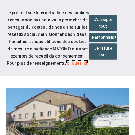
Accéder à notre page Facebook
Accéder à notre page Youtube
Accéder à notre page Instagram
Accéder à notre page Linkedin
Accéder à notre page Twitter
Aller à la navigation
Le présent site Internet utilise des cookies
Aller au contenu
J'accepte
réseaux sociaux pour vous permettre de
tout
partager du contenu de notre site sur les
réseaux sociaux et visionner des vidéos.
Personnaliser
Par ailleurs, nous utilisons des cookies
Je refuse
de mesure d’audience MATOMO qui sont
Notre actualité
tout
exempts de recueil du consentement.
VISITE DE LA CAVE SIEURS
Pour plus de renseignements,
cliquez ici
.
D’ARQUES À LIMOUX