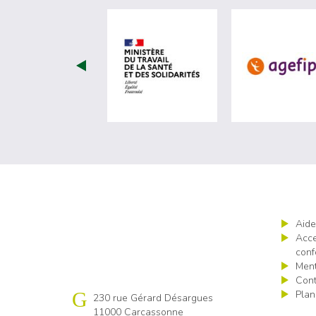
visiter les site de Minist
Aide
Acce
conf
Ment
Cont
Plan
Cap emploi 11
230 rue Gérard Désargues
11000 Carcassonne