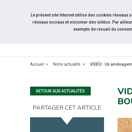
Accéder à notre page Facebook
Accéder à notre page Youtube
Accéder à notre page Instagram
Accéder à notre page Linkedin
Accéder à notre page Twitter
Aller à la navigation
Le présent site Internet utilise des cookies réseaux 
Aller au contenu
réseaux sociaux et visionner des vidéos. Par aill
exempts de recueil du consen
QUI
SOMMES-
NOUS ?
Accueil
Notre actualité
VIDÉO : Un aménagem
VI
RETOUR AUX ACTUALITÉS
BO
PARTAGER CET ARTICLE