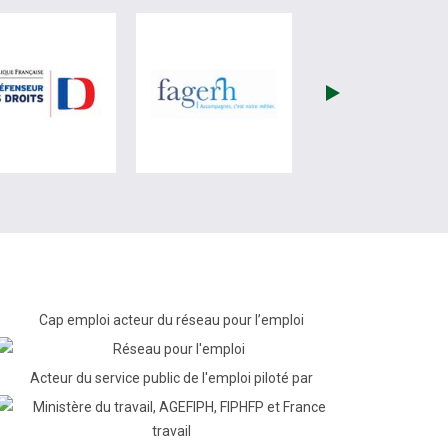
re)
site de France Travail (nouvelle fenêtre)
visiter les site de Défenseur des droits (nouvelle fenêtr
visiter les site de Fagerh (
Cap emploi acteur du réseau pour l’emploi
Acteur du service public de l'emploi piloté par