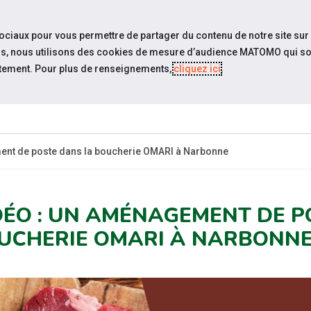
travel_explore
settings_accessibility
Sites du réseau
Acc
sociaux pour vous permettre de partager du contenu de notre site sur
eurs, nous utilisons des cookies de mesure d’audience MATOMO qui so
tement. Pour plus de renseignements,
cliquez ici
.
ESPACE
ESPACE
ACTUALITÉS
RESSOURCES
CANDIDAT
EMPLOYEUR
ent de poste dans la boucherie OMARI à Narbonne
DÉO : UN AMÉNAGEMENT DE P
UCHERIE OMARI À NARBONN