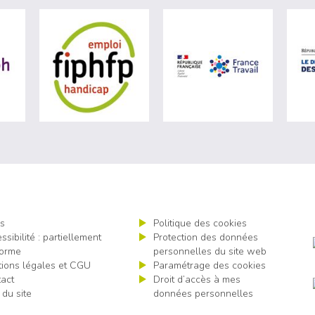
ère du travail (nouvelle fenêtre)
visiter les site de Agefiph (nouvelle fenêtre)
visiter les site de Fiphfp (nouvelle fenêt
visiter les 
s
Politique des cookies
ssibilité : partiellement
Protection des données
orme
personnelles du site web
ions légales et CGU
Paramétrage des cookies
act
Droit d’accès à mes
 du site
données personnelles