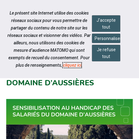
Accéder à notre page Facebook
Accéder à notre page Youtube
Accéder à notre page Instagram
Accéder à notre page Linkedin
Accéder à notre page Twitter
Aller à la navigation
Le présent site Internet utilise des cookies
Aller au contenu
J'accepte
réseaux sociaux pour vous permettre de
tout
partager du contenu de notre site sur les
réseaux sociaux et visionner des vidéos. Par
Personnaliser
ailleurs, nous utilisons des cookies de
Je refuse
mesure d’audience MATOMO qui sont
Notre actualité
tout
exempts de recueil du consentement. Pour
SENSIBILISATION AU HANDICAP
plus de renseignements,
cliquez ici
.
AUPRÈS DES SALARIÉS AU
DOMAINE D’AUSSIÈRES