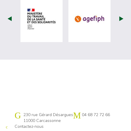
visiter les site de Ministère du travail (nou
visiter les sit
Cap emploi 11
230 rue Gérard Désargues
04 68 72 72 66
11000 Carcassonne
Contactez-nous