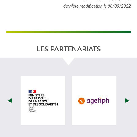
dernière modification le 06/09/2022
LES PARTENARIATS
visiter les site de Ministère du travail (
visiter les si