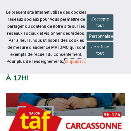
Accéder à notre page Facebook
Accéder à notre page Youtube
Accéder à notre page Instagram
Accéder à notre page Linkedin
Accéder à notre page Twitter
Aller à la navigation
Le présent site Internet utilise des cookies
Aller au contenu
J'accepte
réseaux sociaux pour vous permettre de
tout
partager du contenu de notre site sur les
réseaux sociaux et visionner des vidéos.
Personnaliser
Par ailleurs, nous utilisons des cookies
Je refuse
de mesure d’audience MATOMO qui sont
Notre actualité
tout
exempts de recueil du consentement.
SALON TAF DE CARCASSONNE:
Pour plus de renseignements,
cliquez ici
.
RDV LE MERCREDI 6 AVRIL DE 9H
À 17H!