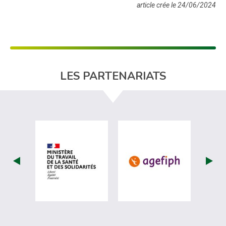
article crée le 24/06/2024
LES PARTENARIATS
visiter les site de Ministère du travail (nou
visiter les sit