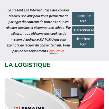
Accéder à notre page Facebook
Accéder à notre page Youtube
Accéder à notre page Instagram
Accéder à notre page Linkedin
Accéder à notre page Twitter
Aller à la navigation
Le présent site Internet utilise des cookies
Aller au contenu
J'accepte
réseaux sociaux pour vous permettre de
tout
partager du contenu de notre site sur les
réseaux sociaux et visionner des vidéos. Par
Personnaliser
ailleurs, nous utilisons des cookies de
Je refuse
mesure d’audience MATOMO qui sont
Notre actualité
tout
exempts de recueil du consentement. Pour
RETOUR SUR LA SEMAINE DES
plus de renseignements,
cliquez ici
.
MÉTIERS DU TRANSPORT ET DE
LA LOGISTIQUE