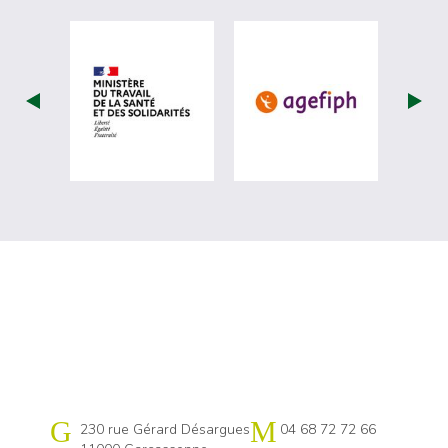
visiter les site de Ministère du travail (
visiter les si
Cap emploi 11
230 rue Gérard Désargues
04 68 72 72 66