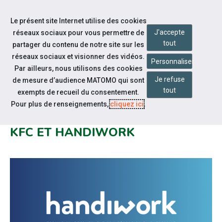
Accéder à notre page Facebook
Accéder à notre page Youtube
Accéder à notre page Instagram
Accéder à notre page Linkedin
Accéder à notre page Twitter
Aller à la navigation
Le présent site Internet utilise des cookies
Aller au contenu
J'accepte
réseaux sociaux pour vous permettre de
tout
partager du contenu de notre site sur les
réseaux sociaux et visionner des vidéos.
Personnaliser
Par ailleurs, nous utilisons des cookies
Je refuse
de mesure d’audience MATOMO qui sont
Notre actualité
tout
exempts de recueil du consentement.
RECRUTEMENT ET FORMATION
Pour plus de renseignements,
cliquez ici
.
D'ÉQUIPIERS POLYVALENTS AVEC
KFC ET HANDIWORK