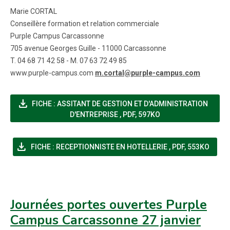
Marie CORTAL
Conseillère formation et relation commerciale
Purple Campus Carcassonne
705 avenue Georges Guille - 11000 Carcassonne
T. 04 68 71 42 58 - M. 07 63 72 49 85
www.purple-campus.com
m.cortal@purple-campus.com
file_download
FICHE : ASSITANT DE GESTION ET D'ADMINISTRATION
(NOUVELLE FENÊTRE)
D'ENTREPRISE
,
PDF, 597KO
file_download
(NOUVELLE FENÊT
FICHE : RECEPTIONNISTE EN HOTELLERIE
,
PDF, 553KO
Journées portes ouvertes Purple
Campus Carcassonne 27 janvier