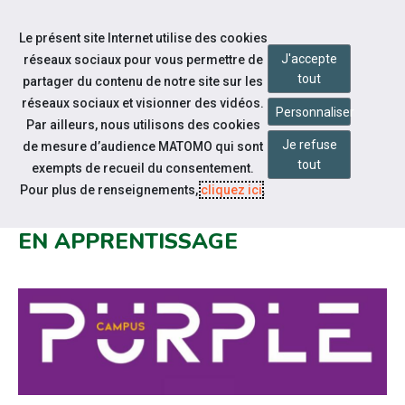
Accéder à notre page Facebook
Accéder à notre page Youtube
Accéder à notre page Instagram
Accéder à notre page Linkedin
Accéder à notre page Twitter
Aller à la navigation
Le présent site Internet utilise des cookies
Aller au contenu
J'accepte
réseaux sociaux pour vous permettre de
tout
partager du contenu de notre site sur les
réseaux sociaux et visionner des vidéos.
Personnaliser
Par ailleurs, nous utilisons des cookies
Je refuse
de mesure d’audience MATOMO qui sont
Notre actualité
tout
exempts de recueil du consentement.
PURPLE CAMPUS CARCASSONNE
Pour plus de renseignements,
cliquez ici
.
: OUVERTURE AUX FORMATIONS
EN APPRENTISSAGE