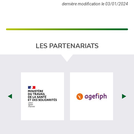
dernière modification le 03/01/2024
LES PARTENARIATS
visiter les site de Ministère du travail (
visiter les si