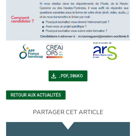
file_download
(NOUVELLE FENÊTRE)
,
PDF, 386KO
RETOUR AUX ACTUALITÉS
PARTAGER CET ARTICLE