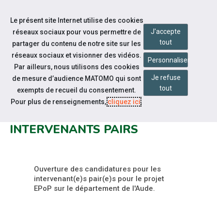
Accéder à notre page Facebook
Accéder à notre page Youtube
Accéder à notre page Instagram
Accéder à notre page Linkedin
Accéder à notre page Twitter
Aller à la navigation
Le présent site Internet utilise des cookies
Aller au contenu
J'accepte
réseaux sociaux pour vous permettre de
tout
partager du contenu de notre site sur les
réseaux sociaux et visionner des vidéos.
Personnaliser
Par ailleurs, nous utilisons des cookies
Je refuse
de mesure d’audience MATOMO qui sont
Notre actualité
tout
exempts de recueil du consentement.
PROJET EPOP : OUVERTURE DES
Pour plus de renseignements,
cliquez ici
.
CANDIDATURES POUR LES
INTERVENANTS PAIRS
Ouverture des candidatures pour les
intervenant(e)s pair(e)s pour le projet
EPoP sur le département de l'Aude.