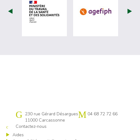
visiter les site de Ministère du travail (
visiter les si
Cap emploi 11
230 rue Gérard Désargues
04 68 72 72 66
11000 Carcassonne
Contactez-nous
Aides