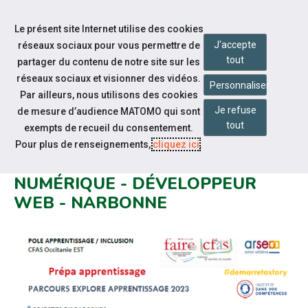
Accéder à notre page Facebook
Accéder à notre page Youtube
Accéder à notre page Instagram
Accéder à notre page Linkedin
Accéder à notre page Twitter
Aller à la navigation
Le présent site Internet utilise des cookies
Aller au contenu
J'accepte
réseaux sociaux pour vous permettre de
tout
partager du contenu de notre site sur les
réseaux sociaux et visionner des vidéos.
Personnaliser
Par ailleurs, nous utilisons des cookies
Je refuse
de mesure d’audience MATOMO qui sont
Notre actualité
tout
exempts de recueil du consentement.
OUVERTURE DE LA PROCHAINE
Pour plus de renseignements,
cliquez ici
.
ECOLE RÉGIONALE DU
NUMÉRIQUE - DÉVELOPPEUR
WEB - NARBONNE