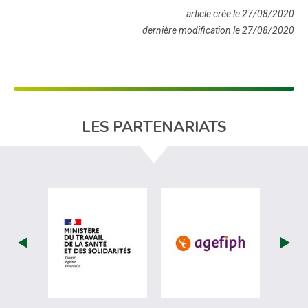
article crée le 27/08/2020
dernière modification le 27/08/2020
LES PARTENARIATS
visiter les site de Ministère du travail (
visiter les si