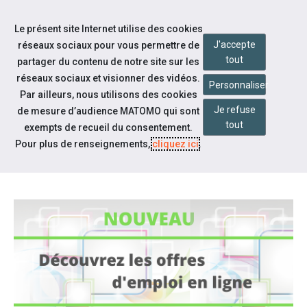
Accéder à notre page Facebook
Accéder à notre page Youtube
Accéder à notre page Instagram
Accéder à notre page Linkedin
Accéder à notre page Twitter
Aller à la navigation
Le présent site Internet utilise des cookies
Aller au contenu
J'accepte
réseaux sociaux pour vous permettre de
tout
partager du contenu de notre site sur les
réseaux sociaux et visionner des vidéos.
Personnaliser
Par ailleurs, nous utilisons des cookies
Je refuse
de mesure d’audience MATOMO qui sont
Notre actualité
tout
exempts de recueil du consentement.
NOUVEAU : RETROUVEZ NOS
Pour plus de renseignements,
cliquez ici
.
OFFRES D'EMPLOI EN LIGNE