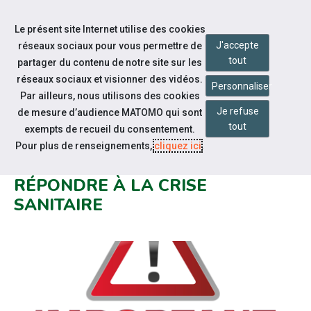
Accéder à notre page Facebook
Accéder à notre page Youtube
Accéder à notre page Instagram
Accéder à notre page Linkedin
Accéder à notre page Twitter
Aller à la navigation
Le présent site Internet utilise des cookies
Aller au contenu
J'accepte
réseaux sociaux pour vous permettre de
tout
partager du contenu de notre site sur les
réseaux sociaux et visionner des vidéos.
Personnaliser
Par ailleurs, nous utilisons des cookies
Je refuse
de mesure d’audience MATOMO qui sont
Notre actualité
tout
exempts de recueil du consentement.
LE CAP EMPLOI DE L’AUDE
Pour plus de renseignements,
cliquez ici
.
ADAPTE SES SERVICES POUR
RÉPONDRE À LA CRISE
SANITAIRE