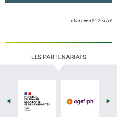
article crée le 01/01/2019
LES PARTENARIATS
visiter les site de Ministère du travail (nou
visiter les sit