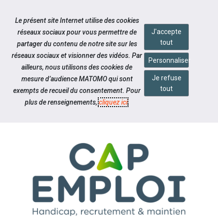
Accéder à notre page Facebook
Accéder à notre page Youtube
Accéder à notre page Instagram
Accéder à notre page Linkedin
Accéder à notre page Twitter
Aller à la navigation
Le présent site Internet utilise des cookies
Aller au contenu
J'accepte
réseaux sociaux pour vous permettre de
tout
partager du contenu de notre site sur les
réseaux sociaux et visionner des vidéos. Par
Personnaliser
ailleurs, nous utilisons des cookies de
Je refuse
mesure d’audience MATOMO qui sont
Notre actualité
tout
exempts de recueil du consentement. Pour
NOUVELLE CHARTE GRAPHIQUE
plus de renseignements,
cliquez ici
.
CAP EMPLOI