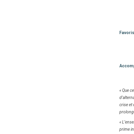
Favoris
Accompa
« Que ce
d’altern
crise et
prolonge
« L’ense
prime in