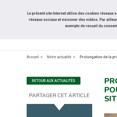
Accéder à notre page Facebook
Accéder à notre page Youtube
Accéder à notre page Instagram
Accéder à notre page Linkedin
Accéder à notre page Twitter
Aller à la navigation
Le présent site Internet utilise des cookies réseaux 
Aller au contenu
réseaux sociaux et visionner des vidéos. Par aill
exempts de recueil du consen
QUI
SOMMES-
NOUS ?
Accueil
Notre actualité
Prolongation de la pr
PR
RETOUR AUX ACTUALITÉS
PO
PARTAGER CET ARTICLE
SI