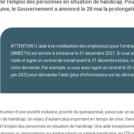
ir l’emploi des personnes en situation de handicap. Pou
uive, le Gouvernement a annoncé le 28 mai la prolongati
ATTENTION ! L’aide à la mobilisation des employeurs pour l’emba
(AMEETH) est arrivée à échéance le 31 décembre 2021. Si vous a
l’aide et signé un contrat de travail avant le 31 décembre inclus,
votre demande. Par exemple, si vous avez signé un contrat le 20
juin 2022 pour demander l’aide (plus d’informations sur les déma
truction d’une société inclusive, priorité du quinquennat, passe par un 
on de handicap. Un enjeu d’autant plus important en temps de crise. Da
 à l’emploi des personnes en situation de handicap. Une aide exceptionn
reprises ou associations qui embauchent un salarié handicapé, en CDI ou