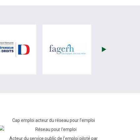
re)
site de France Travail (nouvelle fenêtre)
visiter les site de Défenseur des droits (nouvelle fenêtr
visiter les site de Fagerh (
Cap emploi acteur du réseau pour l’emploi
Acteur du service public de l'emploi piloté par