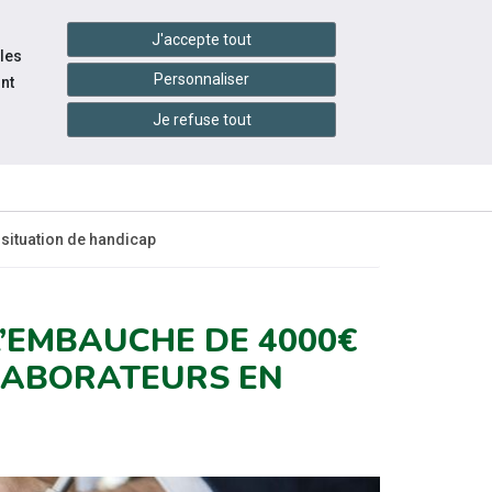
handshake
essibilité
Services en ligne
J'accepte tout
 les
Personnaliser
nt
Je refuse tout
INFOS
CONTACTEZ-
ÉVÉNEMENTS
PRATIQUES
NOUS
 situation de handicap
L’EMBAUCHE DE 4000€
LABORATEURS EN