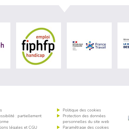
ère du travail (nouvelle fenêtre)
visiter les site de Agefiph (nouvelle fenêtre)
visiter les site de Fiphfp (nouvelle fenêt
visiter les 
s
Politique des cookies
ssibilité : partiellement
Protection des données
orme
personnelles du site web
ions légales et CGU
Paramétrage des cookies