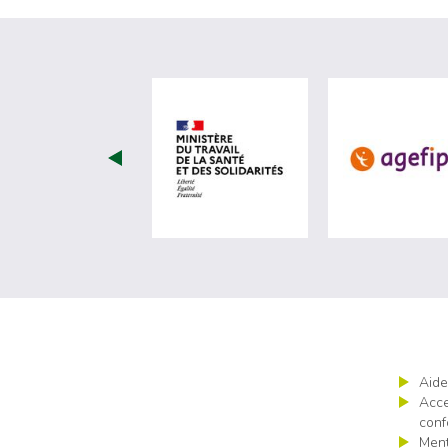
visiter les site de Minist
Aide
Acce
conf
Ment