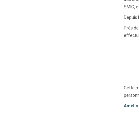
SMIC, et
Depuis 
Près de
effectu
Cette m
personn
Amélio