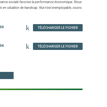
mance sociale favorise la performance économique. Nous
nts en situation de handicap. Nul n’est inemployable, osons
0€
(NOUVELLE FENÊT
TÉLÉCHARGER LE FICHIER
0€
(NOUVELLE FENÊT
TÉLÉCHARGER LE FICHIER