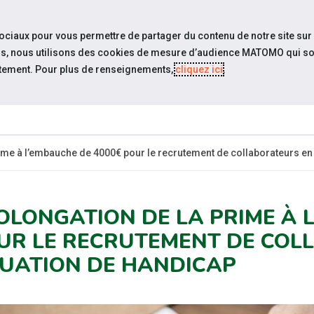
travel_explore
settings_accessibility
Sites du réseau
Acc
sociaux pour vous permettre de partager du contenu de notre site sur
eurs, nous utilisons des cookies de mesure d’audience MATOMO qui so
tement. Pour plus de renseignements,
cliquez ici
.
ESPACE
ESPACE
ACTUALITÉS
RESSOURCES
CANDIDAT
EMPLOYEUR
ime à l’embauche de 4000€ pour le recrutement de collaborateurs en
OLONGATION DE LA PRIME À 
UR LE RECRUTEMENT DE COL
TUATION DE HANDICAP