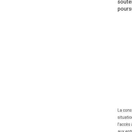
souten
pours
La cons
situati
l’accès
aux ent