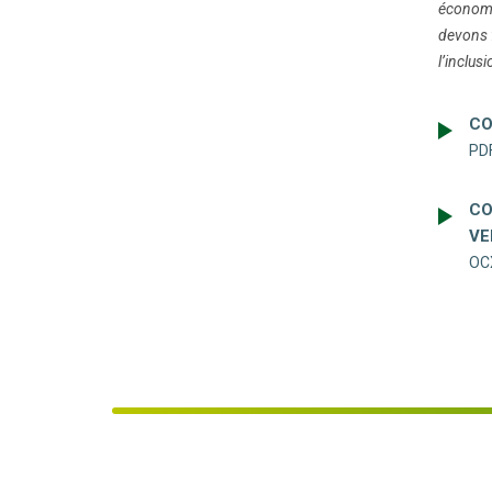
économi
devons f
l’inclusi
CO
PDF
CO
VE
OC