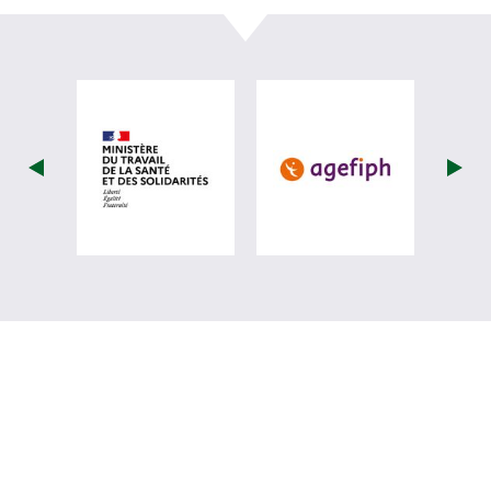
visiter les site de Ministère du travail (
visiter les si