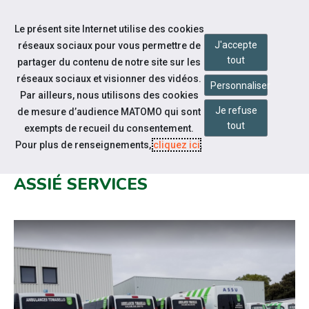
Accéder à notre page Facebook
Accéder à notre page Youtube
Accéder à notre page Instagram
Accéder à notre page Linkedin
Accéder à notre page Twitter
Aller à la navigation
Le présent site Internet utilise des cookies
Aller au contenu
J'accepte
réseaux sociaux pour vous permettre de
tout
partager du contenu de notre site sur les
réseaux sociaux et visionner des vidéos.
Personnaliser
Par ailleurs, nous utilisons des cookies
Je refuse
de mesure d’audience MATOMO qui sont
Notre actualité
tout
exempts de recueil du consentement.
MATINÉE SUR LE MÉTIER
Pour plus de renseignements,
cliquez ici
.
D'AMBULANCIER CHEZ GROUPE
ASSIÉ SERVICES