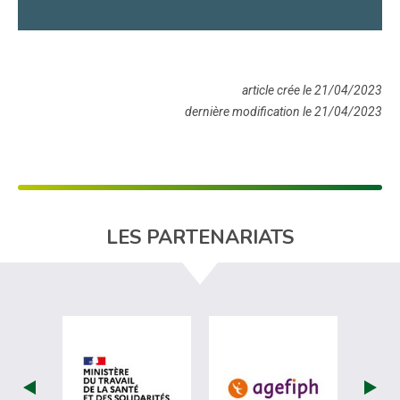
article crée le 21/04/2023
dernière modification le 21/04/2023
LES PARTENARIATS
visiter les site de Ministère du travail (
visiter les si