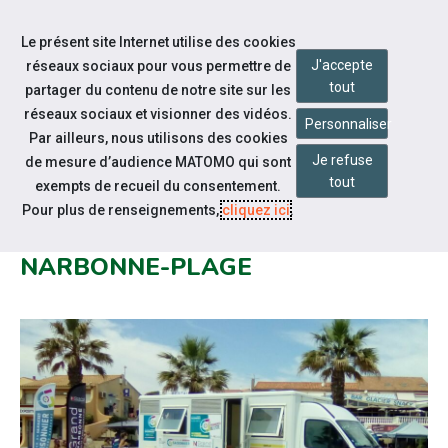
Accéder à notre page Facebook
Accéder à notre page Youtube
Accéder à notre page Instagram
Accéder à notre page Linkedin
Accéder à notre page Twitter
Aller à la navigation
Le présent site Internet utilise des cookies
Aller au contenu
J'accepte
réseaux sociaux pour vous permettre de
tout
partager du contenu de notre site sur les
réseaux sociaux et visionner des vidéos.
Personnaliser
Par ailleurs, nous utilisons des cookies
Je refuse
de mesure d’audience MATOMO qui sont
Notre actualité
tout
exempts de recueil du consentement.
LES MARDIS DE L'EMPLOI
Pour plus de renseignements,
cliquez ici
.
SAISONNIER À NARBONNE ET
NARBONNE-PLAGE