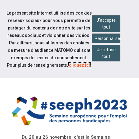
Accéder à notre page Facebook
Accéder à notre page Youtube
Accéder à notre page Instagram
Accéder à notre page Linkedin
Accéder à notre page Twitter
Aller à la navigation
Le présent site Internet utilise des cookies
Aller au contenu
J'accepte
réseaux sociaux pour vous permettre de
tout
partager du contenu de notre site sur les
réseaux sociaux et visionner des vidéos.
Personnaliser
Par ailleurs, nous utilisons des cookies
Je refuse
de mesure d’audience MATOMO qui sont
Notre actualité
tout
exempts de recueil du consentement.
LE PROGRAMME DE LA SEEPH
Pour plus de renseignements,
cliquez ici
.
2023 DANS L'AUDE
Du 20 au 26 novembre, c'est la Semaine