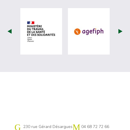
visiter les site de Ministère du travail (
visiter les si
Cap emploi 11
230 rue Gérard Désargues
04 68 72 72 66