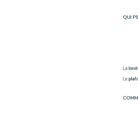
QUI P
La
limi
Le
plaf
COMME