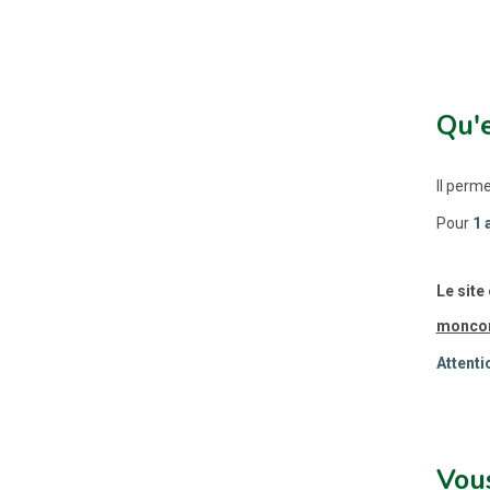
Qu'
Il perme
Pour
1 
Le site 
moncom
Attenti
Vous