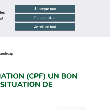
handshake
essibilité
Services en ligne
J'accepte tout
 les
Personnaliser
nt
Je refuse tout
INFOS
CONTACTEZ-
ÉVÉNEMENTS
PRATIQUES
NOUS
handicap
ATION (CPF) UN BON
 SITUATION DE