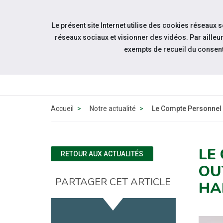
Accéder à notre page Facebook
Accéder à notre page Youtube
Accéder à notre page Instagram
Accéder à notre page Linkedin
Accéder à notre page Twitter
Aller à la navigation
Le présent site Internet utilise des cookies réseaux 
Aller au contenu
réseaux sociaux et visionner des vidéos. Par aill
exempts de recueil du consen
QUI
SOMMES-
NOUS ?
Accueil
Notre actualité
Le Compte Personnel d
LE
RETOUR AUX ACTUALITÉS
OU
PARTAGER CET ARTICLE
HA