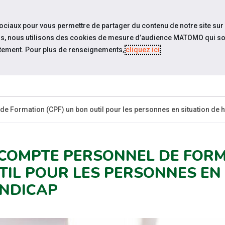
travel_explore
settings_accessibility
Sites du réseau
Acc
sociaux pour vous permettre de partager du contenu de notre site sur
eurs, nous utilisons des cookies de mesure d’audience MATOMO qui so
tement. Pour plus de renseignements,
cliquez ici
.
ESPACE
ESPACE
ACTUALITÉS
RESSOURCES
CANDIDAT
EMPLOYEUR
e Formation (CPF) un bon outil pour les personnes en situation de 
 COMPTE PERSONNEL DE FORM
TIL POUR LES PERSONNES EN
NDICAP