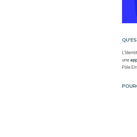
QU'ES
L'Ident
une
app
Pôle Emp
POURQ