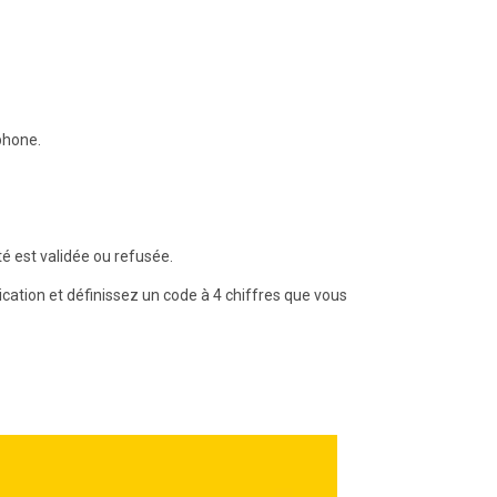
phone.
té est validée ou refusée.
lication et définissez un code à 4 chiffres que vous