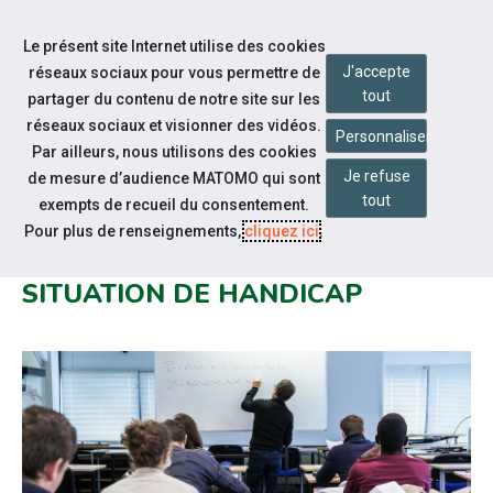
Accéder à notre page Facebook
Accéder à notre page Youtube
Accéder à notre page Instagram
Accéder à notre page Linkedin
Accéder à notre page Twitter
Aller à la navigation
Le présent site Internet utilise des cookies
Aller au contenu
J'accepte
réseaux sociaux pour vous permettre de
tout
partager du contenu de notre site sur les
réseaux sociaux et visionner des vidéos.
Personnaliser
Par ailleurs, nous utilisons des cookies
Je refuse
de mesure d’audience MATOMO qui sont
Notre actualité
tout
exempts de recueil du consentement.
L'ACADÉMIE DE MONTPELLIER
Pour plus de renseignements,
cliquez ici
.
RECRUTE DES ENSEIGNANTS EN
SITUATION DE HANDICAP