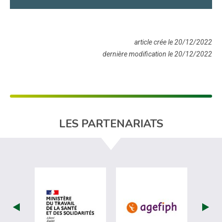
article crée le 20/12/2022
dernière modification le 20/12/2022
LES PARTENARIATS
visiter les site de Ministère du travail (
visiter les si