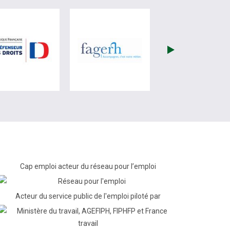
re)
site de France Travail (nouvelle fenêtre)
visiter les site de Défenseur des droits (nouvelle fenêtr
visiter les site de Fagerh (
Cap emploi acteur du réseau pour l’emploi
Acteur du service public de l'emploi piloté par