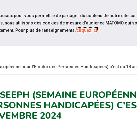
travel_explore
settings_accessibility
Sites du réseau
Acc
sociaux pour vous permettre de partager du contenu de notre site sur
eurs, nous utilisons des cookies de mesure d’audience MATOMO qui so
tement. Pour plus de renseignements,
cliquez ici
.
ESPACE
ESPACE
ACTUALITÉS
RESSOURCES
CANDIDAT
EMPLOYEUR
ropéenne pour l'Emploi des Personnes Handicapées) c'est du 18 a
 SEEPH (SEMAINE EUROPÉENN
RSONNES HANDICAPÉES) C'ES
VEMBRE 2024