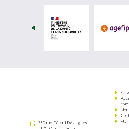
visiter les site de Minist
Aide
Acce
conf
Ment
Cont
Plan
Cap emploi 11
230 rue Gérard Désargues
11000 Carcassonne