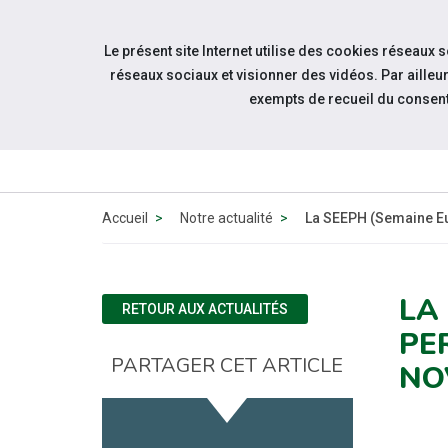
Accéder à notre page Facebook
Accéder à notre page Youtube
Accéder à notre page Instagram
Accéder à notre page Linkedin
Accéder à notre page Twitter
Aller à la navigation
Le présent site Internet utilise des cookies réseaux 
Aller au contenu
réseaux sociaux et visionner des vidéos. Par aill
exempts de recueil du consen
QUI
SOMMES-
NOUS ?
Accueil
Notre actualité
La SEEPH (Semaine Eu
LA
RETOUR AUX ACTUALITÉS
PE
PARTAGER CET ARTICLE
NO