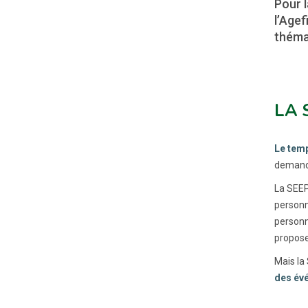
Pour 
l’Agef
théma
LA 
Le tem
demande
La SEE
personn
personn
propose
Mais la
des év