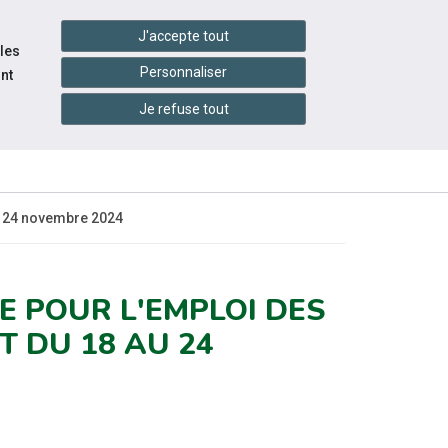
handshake
essibilité
Services en ligne
J'accepte tout
 les
Personnaliser
nt
Je refuse tout
INFOS
CONTACTEZ-
ÉVÉNEMENTS
PRATIQUES
NOUS
u 24 novembre 2024
E POUR L'EMPLOI DES
T DU 18 AU 24