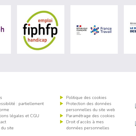
ère du travail (nouvelle fenêtre)
visiter les site de Agefiph (nouvelle fenêtre)
visiter les site de Fiphfp (nouvelle fenêt
visiter les 
s
Politique des cookies
ssibilité : partiellement
Protection des données
orme
personnelles du site web
ions légales et CGU
Paramétrage des cookies
act
Droit d’accès à mes
 du site
données personnelles