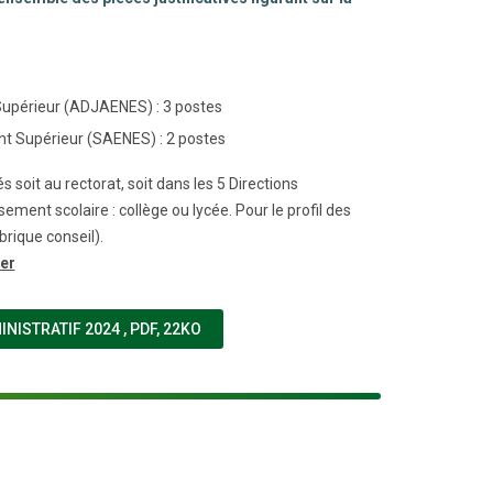
 Supérieur (ADJAENES) : 3 postes
ent Supérieur (SAENES) : 2 postes
s soit au rectorat, soit dans les 5 Directions
ment scolaire : collège ou lycée. Pour le profil des
brique conseil).
ier
(NOUVELLE FENÊTRE)
INISTRATIF 2024
,
PDF, 22KO