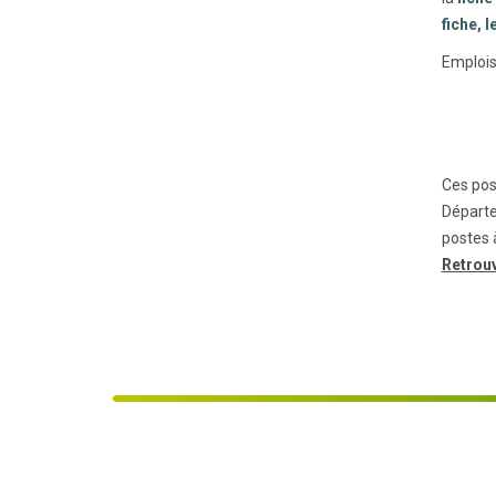
fiche, 
Emplois
Ces post
Départe
postes à
Retrouv