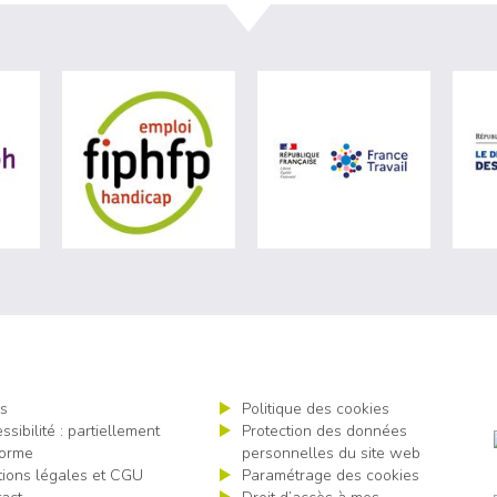
ère du travail (nouvelle fenêtre)
visiter les site de Agefiph (nouvelle fenêtre)
visiter les site de Fiphfp (nouvelle fenêt
visiter les 
s
Politique des cookies
ssibilité : partiellement
Protection des données
orme
personnelles du site web
ions légales et CGU
Paramétrage des cookies