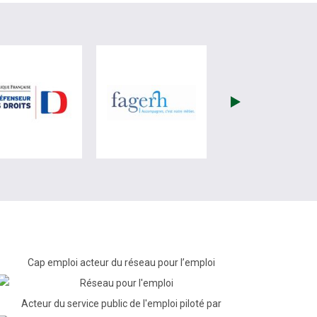
re)
site de France Travail (nouvelle fenêtre)
visiter les site de Défenseur des droits (nouvelle fenêtr
visiter les site de Fagerh (
Cap emploi acteur du réseau pour l’emploi
Acteur du service public de l'emploi piloté par