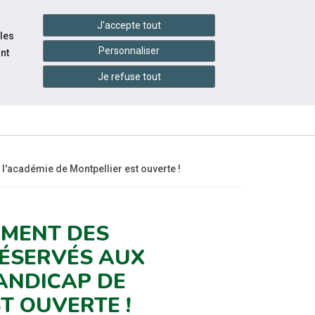
handshake
essibilité
Services en ligne
J'accepte tout
 les
Personnaliser
nt
Je refuse tout
INFOS
CONTACTEZ-
ÉVÉNEMENTS
PRATIQUES
NOUS
'académie de Montpellier est ouverte !
EMENT DES
RÉSERVÉS AUX
ANDICAP DE
T OUVERTE !