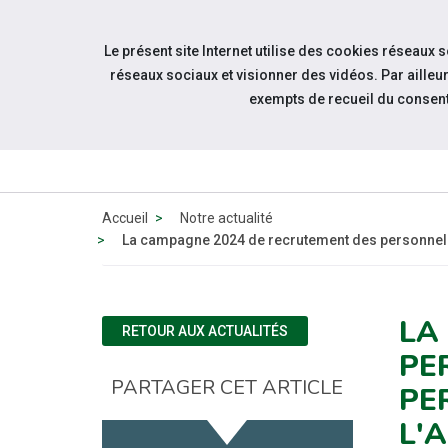
Accéder à notre page Facebook
Accéder à notre page Youtube
Accéder à notre page Instagram
Accéder à notre page Linkedin
Accéder à notre page Twitter
Aller à la navigation
Le présent site Internet utilise des cookies réseaux 
Aller au contenu
réseaux sociaux et visionner des vidéos. Par aill
exempts de recueil du consen
QUI
SOMMES-
NOUS ?
Accueil
Notre actualité
La campagne 2024 de recrutement des personnels a
LA
RETOUR AUX ACTUALITÉS
PE
PARTAGER CET ARTICLE
PE
L'