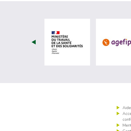
visiter les site de Minist
Aide
Acce
conf
Ment