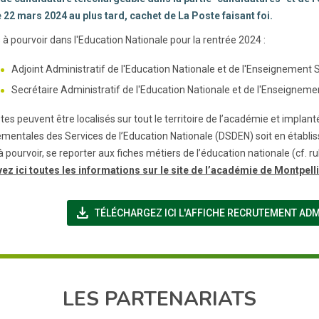
le 22 mars 2024 au plus tard, cachet de La Poste faisant foi.
 à pourvoir dans l'Education Nationale pour la rentrée 2024 :
Adjoint Administratif de l'Education Nationale et de l'Enseignement
Secrétaire Administratif de l'Education Nationale et de l'Enseignem
es peuvent être localisés sur tout le territoire de l’académie et implanté
mentales des Services de l’Education Nationale (DSDEN) soit en établisse
 pourvoir, se reporter aux fiches métiers de l’éducation nationale (cf. ru
ez ici toutes les informations sur le site de l’académie de Montpell
file_download
TÉLÉCHARGEZ ICI L'AFFICHE RECRUTEMENT ADM
LES PARTENARIATS