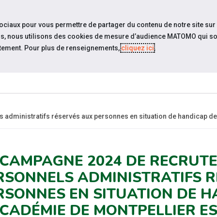
travel_explore
settings_accessibility
Sites du réseau
Acc
sociaux pour vous permettre de partager du contenu de notre site sur
eurs, nous utilisons des cookies de mesure d’audience MATOMO qui so
tement. Pour plus de renseignements,
cliquez ici
.
ESPACE
ESPACE
ACTUALITÉS
RESSOURCES
CANDIDAT
EMPLOYEUR
dministratifs réservés aux personnes en situation de handicap de l
 CAMPAGNE 2024 DE RECRUT
RSONNELS ADMINISTRATIFS 
RSONNES EN SITUATION DE H
ACADÉMIE DE MONTPELLIER ES