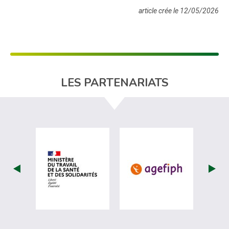
article crée le 12/05/2026
LES PARTENARIATS
visiter les site de Ministère du travail (nou
visiter les sit