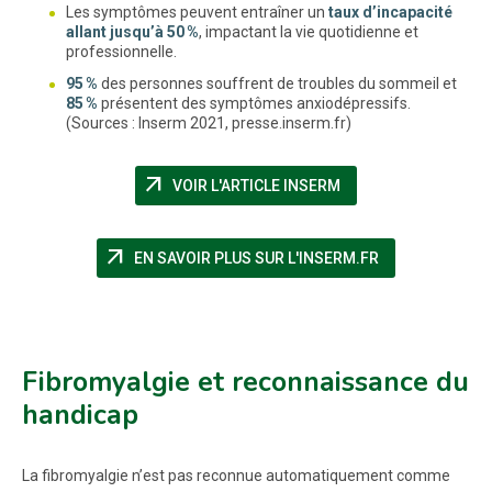
Les symptômes peuvent entraîner un
taux d’incapacité
allant jusqu’à 50 %
, impactant la vie quotidienne et
professionnelle.
95 %
des personnes souffrent de troubles du sommeil et
85 %
présentent des symptômes anxiodépressifs.
(Sources : Inserm 2021, presse.inserm.fr)
arrow_outward
(NOUVELLE FENÊTRE
VOIR L'ARTICLE INSERM
arrow_outward
(NOUVELLE FEN
EN SAVOIR PLUS SUR L'INSERM.FR
Fibromyalgie et reconnaissance du
handicap
La fibromyalgie n’est pas reconnue automatiquement comme