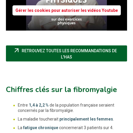
Gérer les cookies pour autoriser les vidéos Youtube
arrow_outward
RETROUVEZ TOUTES LES RECOMMANDATIONS DE
(NOUVELLE FENÊTRE)
L'HAS
Chiffres clés sur la fibromyalgie
Entre
1,4 à 2,2 %
de la population française seraient
concernés par la fibromyalgie.
La maladie toucherait
principalement les femmes
.
La
fatigue chronique
concernerait 3 patients sur 4.