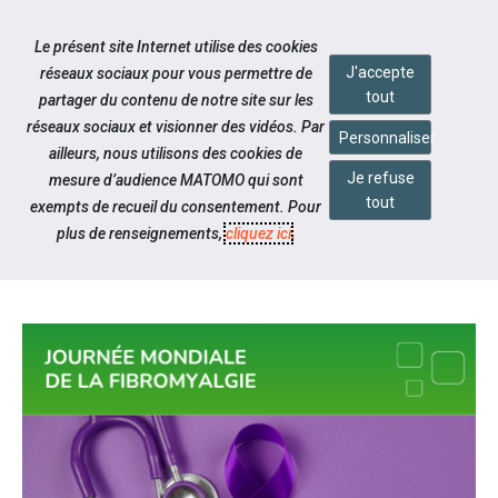
Accéder à notre page Facebook
Accéder à notre page Youtube
Accéder à notre page Instagram
Accéder à notre page Linkedin
Accéder à notre page Twitter
Aller à la navigation
Le présent site Internet utilise des cookies
Aller au contenu
J'accepte
réseaux sociaux pour vous permettre de
tout
partager du contenu de notre site sur les
réseaux sociaux et visionner des vidéos. Par
Personnaliser
ailleurs, nous utilisons des cookies de
Je refuse
mesure d’audience MATOMO qui sont
Notre actualité
tout
exempts de recueil du consentement. Pour
JOURNÉE MONDIALE DE LA
plus de renseignements,
cliquez ici
.
FIBROMYALGIE