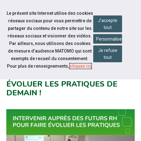
Accéder à notre page Facebook
Accéder à notre page Youtube
Accéder à notre page Instagram
Accéder à notre page Linkedin
Accéder à notre page Twitter
Aller à la navigation
Le présent site Internet utilise des cookies
Aller au contenu
J'accepte
réseaux sociaux pour vous permettre de
tout
partager du contenu de notre site sur les
réseaux sociaux et visionner des vidéos.
Personnaliser
Par ailleurs, nous utilisons des cookies
Je refuse
de mesure d’audience MATOMO qui sont
Notre actualité
tout
exempts de recueil du consentement.
INTERVENIR AUPRÈS DES
Pour plus de renseignements,
cliquez ici
.
FUTURS RH POUR FAIRE
ÉVOLUER LES PRATIQUES DE
DEMAIN !