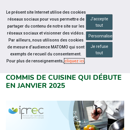
Accéder à notre page Facebook
Accéder à notre page Youtube
Accéder à notre page Instagram
Accéder à notre page Linkedin
Accéder à notre page Twitter
Aller à la navigation
Le présent site Internet utilise des cookies
Aller au contenu
J'accepte
réseaux sociaux pour vous permettre de
tout
partager du contenu de notre site sur les
réseaux sociaux et visionner des vidéos.
Personnaliser
Par ailleurs, nous utilisons des cookies
Je refuse
de mesure d’audience MATOMO qui sont
Notre actualité
tout
exempts de recueil du consentement.
INFORMATION COLLECTIVE :
Pour plus de renseignements,
cliquez ici
.
FORMATION EN ALTERNANCE
COMMIS DE CUISINE QUI DÉBUTE
EN JANVIER 2025