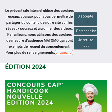
Accéder à notre page Facebook
Accéder à notre page Youtube
Accéder à notre page Instagram
Accéder à notre page Linkedin
Accéder à notre page Twitter
Aller à la navigation
Le présent site Internet utilise des cookies
Aller au contenu
J'accepte
réseaux sociaux pour vous permettre de
tout
partager du contenu de notre site sur les
réseaux sociaux et visionner des vidéos.
Personnaliser
Par ailleurs, nous utilisons des cookies
Je refuse
de mesure d’audience MATOMO qui sont
Notre actualité
tout
exempts de recueil du consentement.
GRAND CONCOURS CULINAIRE
Pour plus de renseignements,
cliquez ici
.
CAP'HANDICOOK : NOUVELLE
ÉDITION 2024