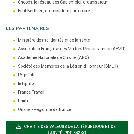
Cheops, le réseau des Cap emploi, organisateur
Esat Berthier , organisateur partenaire
LES PARTENAIRES
Ministère des solidarités et de la santé
Association Française des Maitres Restaurateurs (AFMR)
Académie Nationale de Cuisine (ANC)
Société des Membres de la Légion d'Honneur (SMLH)
l'Agefiph
le Fiphfp
France Travail
Unirh
Oriane - Région Ile de france
file_download
CHARTE DES VALEURS DE LA RÉPUBLIQUE ET DE
(NOUVELLE FENÊTRE)
LAICITÉ
,
PDF, 543KO