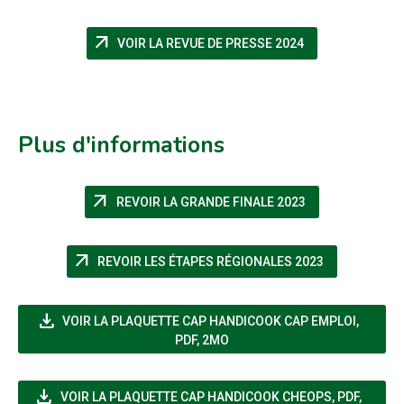
arrow_outward
(NOUVELLE FENÊ
VOIR LA REVUE DE PRESSE 2024
Plus d'informations
arrow_outward
(NOUVELLE FENÊ
REVOIR LA GRANDE FINALE 2023
arrow_outward
(NOUVELLE F
REVOIR LES ÉTAPES RÉGIONALES 2023
file_download
(NOUVE
VOIR LA PLAQUETTE CAP HANDICOOK CAP EMPLOI
,
PDF, 2MO
file_download
(NOUVELLE 
VOIR LA PLAQUETTE CAP HANDICOOK CHEOPS
,
PDF,