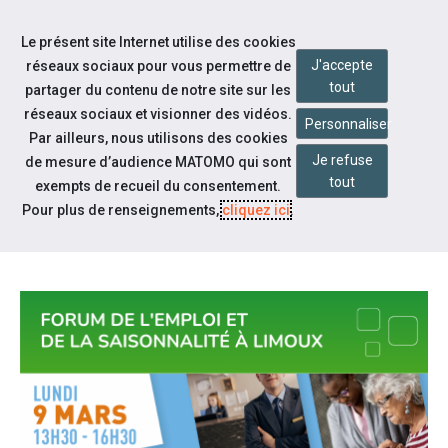
Accéder à notre page Facebook
Accéder à notre page Youtube
Accéder à notre page Instagram
Accéder à notre page Linkedin
Accéder à notre page Twitter
Aller à la navigation
Le présent site Internet utilise des cookies
Aller au contenu
J'accepte
réseaux sociaux pour vous permettre de
tout
partager du contenu de notre site sur les
réseaux sociaux et visionner des vidéos.
Personnaliser
Par ailleurs, nous utilisons des cookies
Je refuse
de mesure d’audience MATOMO qui sont
Notre actualité
tout
exempts de recueil du consentement.
FORUM DE L'EMPLOI ET DE LA
Pour plus de renseignements,
cliquez ici
.
SAISONNALITÉ À LIMOUX