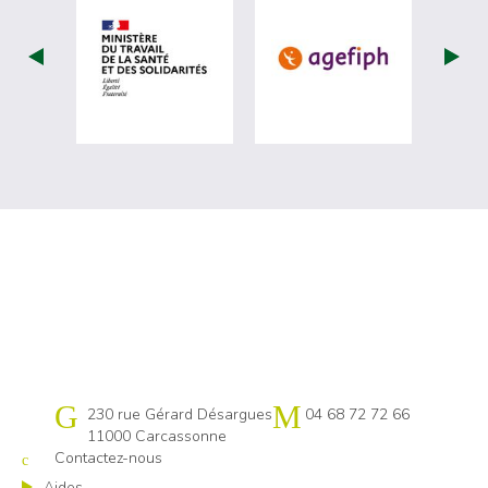
visiter les site de Ministère du travail (
visiter les si
Cap emploi 11
230 rue Gérard Désargues
04 68 72 72 66
11000 Carcassonne
Contactez-nous
Aides