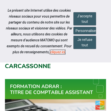
Accéder à notre page Facebook
Accéder à notre page Youtube
Accéder à notre page Instagram
Accéder à notre page Linkedin
Accéder à notre page Twitter
Aller à la navigation
Le présent site Internet utilise des cookies
Aller au contenu
J'accepte
réseaux sociaux pour vous permettre de
tout
partager du contenu de notre site sur les
réseaux sociaux et visionner des vidéos. Par
Personnaliser
ailleurs, nous utilisons des cookies de
Je refuse
mesure d’audience MATOMO qui sont
Notre actualité
tout
exempts de recueil du consentement. Pour
FORMATION ADRAR : TITRE DE
plus de renseignements,
cliquez ici
.
COMPTABLE ASSISTANT À
CARCASSONNE