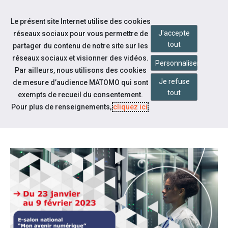
Accéder à notre page Facebook
Accéder à notre page Youtube
Accéder à notre page Instagram
Accéder à notre page Linkedin
Accéder à notre page Twitter
Aller à la navigation
Le présent site Internet utilise des cookies
Aller au contenu
J'accepte
réseaux sociaux pour vous permettre de
tout
partager du contenu de notre site sur les
réseaux sociaux et visionner des vidéos.
Personnaliser
Par ailleurs, nous utilisons des cookies
Je refuse
de mesure d’audience MATOMO qui sont
Notre actualité
tout
exempts de recueil du consentement.
E-SALON NATIONAL "MON
Pour plus de renseignements,
cliquez ici
.
AVENIR NUMÉRIQUE"