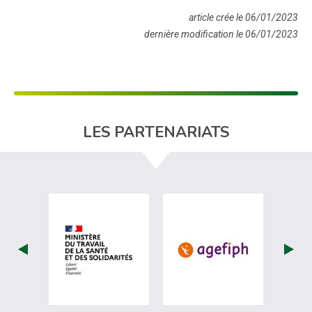
article crée le 06/01/2023
dernière modification le 06/01/2023
LES PARTENARIATS
visiter les site de Ministère du travail (
visiter les si