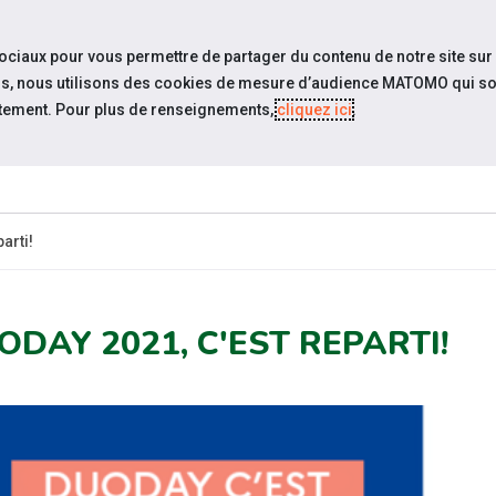
travel_explore
settings_accessibility
Sites du réseau
Acc
sociaux pour vous permettre de partager du contenu de notre site sur
eurs, nous utilisons des cookies de mesure d’audience MATOMO qui so
tement. Pour plus de renseignements,
cliquez ici
.
ESPACE
ESPACE
ACTUALITÉS
RESSOURCES
CANDIDAT
EMPLOYEUR
arti!
ODAY 2021, C'EST REPARTI!