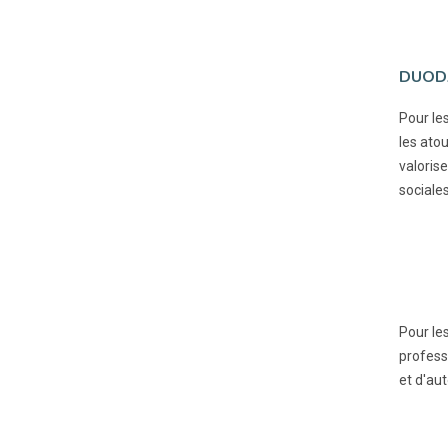
DUODA
Pour le
les atou
valorise
sociales
Pour le
profess
et d'au