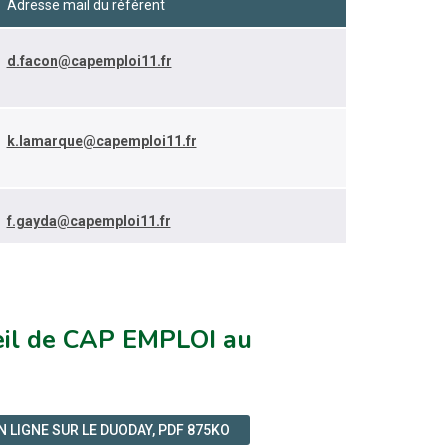
Adresse mail du référent
d.facon@capemploi11.fr
k.lamarque@capemploi11.fr
f.gayda@capemploi11.fr
ueil de CAP EMPLOI au
 LIGNE SUR LE DUODAY, PDF 875KO