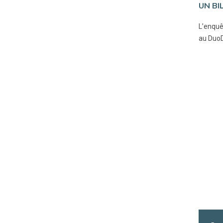
UN BI
L’enquê
au DuoD