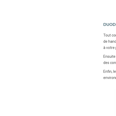
DUOD
Tout co
de hand
à votre 
Ensuite 
des con
Enfin, 
environ