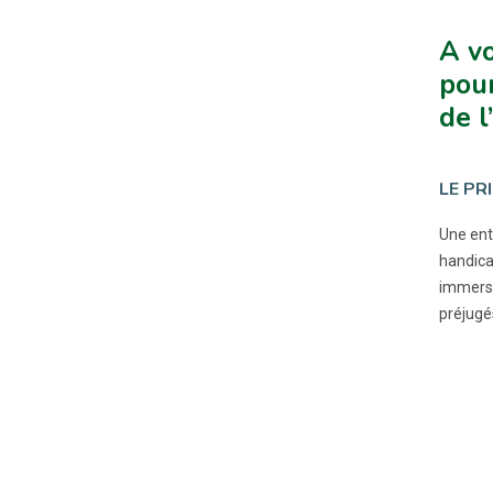
A vo
pou
de 
LE PR
Une entr
handica
immersi
préjugé