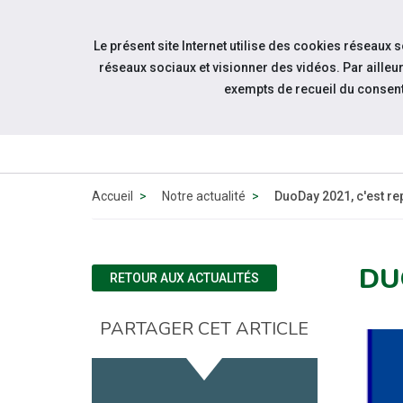
Accéder à notre page Facebook
Accéder à notre page Youtube
Accéder à notre page Instagram
Accéder à notre page Linkedin
Accéder à notre page Twitter
Aller à la navigation
Le présent site Internet utilise des cookies réseaux 
Aller au contenu
réseaux sociaux et visionner des vidéos. Par aill
exempts de recueil du consen
QUI
SOMMES-
NOUS ?
Accueil
Notre actualité
DuoDay 2021, c'est rep
DU
RETOUR AUX ACTUALITÉS
PARTAGER CET ARTICLE