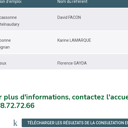
sin d'emploi
Nom du référent
cassonne
David FACON
telnaudary
bonne
Karine LAMARQUE
ignan
oux
Florence GAYDA
 plus d'informations, contactez l'acc
8.72.72.66
TÉLÉCHARGER LES RÉSULTATS DE LA CONSULTATION EN