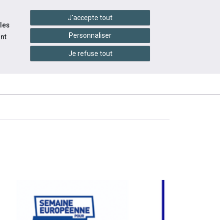
handshake
essibilité
Services en ligne
J'accepte tout
 les
Personnaliser
nt
Je refuse tout
INFOS
CONTACTEZ-
ÉVÉNEMENTS
PRATIQUES
NOUS