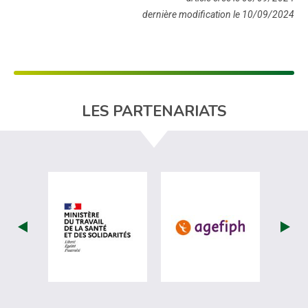
dernière modification le 10/09/2024
LES PARTENARIATS
visiter les site de Ministère du travail (
visiter les si