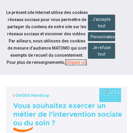
Accéder à notre page Facebook
Accéder à notre page Youtube
Accéder à notre page Instagram
Accéder à notre page Linkedin
Accéder à notre page Twitter
Aller à la navigation
Le présent site Internet utilise des cookies
Aller au contenu
J'accepte
réseaux sociaux pour vous permettre de
tout
partager du contenu de notre site sur les
réseaux sociaux et visionner des vidéos.
Personnaliser
Par ailleurs, nous utilisons des cookies
Je refuse
de mesure d’audience MATOMO qui sont
Notre actualité
tout
exempts de recueil du consentement.
DISPOSITIF OASISS HANDICAP
Pour plus de renseignements,
cliquez ici
.
2024