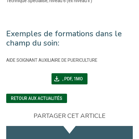
Technique Spécialisé, niveau 6 (ex niveau II )
Exemples de formations dans le
champ du soin:
AIDE SOIGNANT AUXILIAIRE DE PUERICULTURE
file_download
(NOUVELLE FENÊTRE)
,
PDF, 1MO
RETOUR AUX ACTUALITÉS
PARTAGER CET ARTICLE