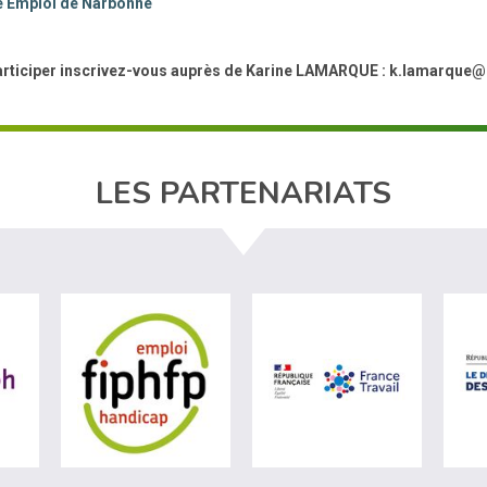
e Emploi de Narbonne
articiper inscrivez-vous auprès de Karine LAMARQUE : k.lamarque@
LES PARTENARIATS
e du travail (nouvelle fenêtre)
visiter les site de Agefiph (nouvelle fenêtre)
visiter les site de Fiphfp (nouvelle fenêtre)
visiter les s