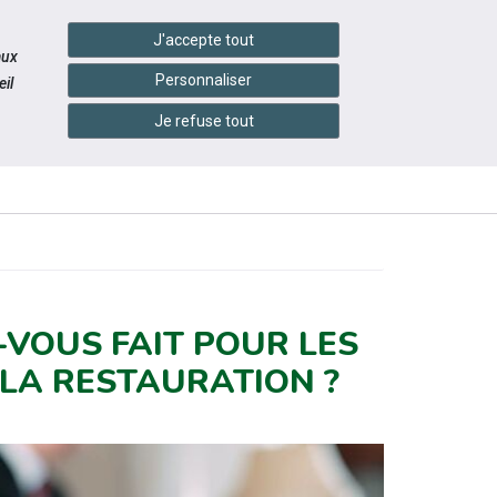
handshake
essibilité
Services en ligne
J'accepte tout
aux
Personnaliser
il
Je refuse tout
INFOS
CONTACTEZ-
ÉVÉNEMENTS
PRATIQUES
NOUS
-VOUS FAIT POUR LES
 LA RESTAURATION ?