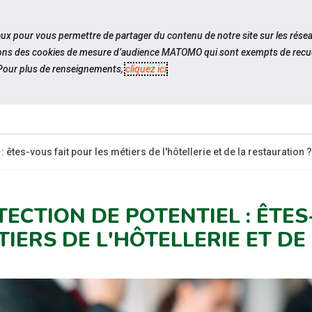
travel_explore
settings_accessibility
Sites du réseau
Acc
iaux pour vous permettre de partager du contenu de notre site sur les rése
ilisons des cookies de mesure d’audience MATOMO qui sont exempts de recue
our plus de renseignements,
cliquez ici
.
ESPACE
ESPACE
ACTUALITÉS
RESSOURCES
CANDIDAT
EMPLOYEUR
: êtes-vous fait pour les métiers de l'hôtellerie et de la restauration ?
TECTION DE POTENTIEL : ÊTES
TIERS DE L'HÔTELLERIE ET DE