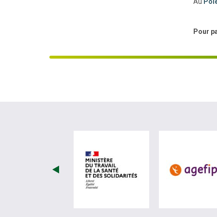
Au
Pôl
Pour p
visiter les site de Ministèr