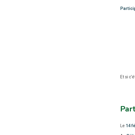
Partici
Et si c'
Part
Le
14 f