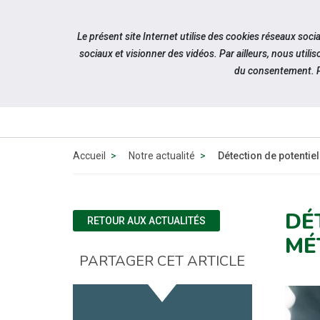
Accéder à notre page Facebook
Accéder à notre page Youtube
Accéder à notre page Instagram
Accéder à notre page Linkedin
Accéder à notre page Twitter
Aller à la navigation
Le présent site Internet utilise des cookies réseaux soc
Aller au contenu
sociaux et visionner des vidéos. Par ailleurs, nous ut
du consentement. P
QUI
SOMMES-
NOUS ?
Accueil
Notre actualité
Détection de potentiel 
DÉ
RETOUR AUX ACTUALITÉS
MÉ
PARTAGER CET ARTICLE