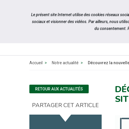
Accéder à notre page Facebook
Accéder à notre page Youtube
Accéder à notre page Instagram
Accéder à notre page Linkedin
Accéder à notre page Twitter
Aller à la navigation
Le présent site Internet utilise des cookies réseaux soc
Aller au contenu
sociaux et visionner des vidéos. Par ailleurs, nous ut
du consentement. P
QUI
SOMMES-
NOUS ?
Accueil
Notre actualité
Découvrez la nouvelle
DÉ
RETOUR AUX ACTUALITÉS
SI
PARTAGER CET ARTICLE