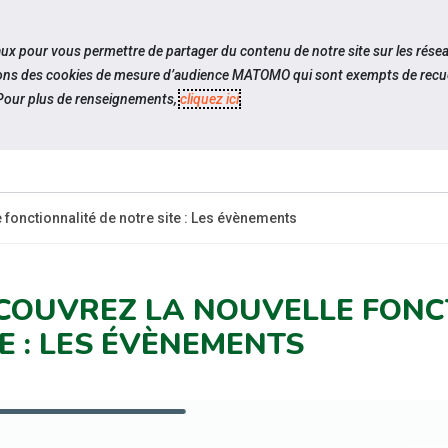
travel_explore
settings_accessibility
Sites du réseau
Acc
iaux pour vous permettre de partager du contenu de notre site sur les rése
ilisons des cookies de mesure d’audience MATOMO qui sont exempts de recue
our plus de renseignements,
cliquez ici
.
ESPACE
ESPACE
ACTUALITÉS
RESSOURCES
CANDIDAT
EMPLOYEUR
 fonctionnalité de notre site : Les évènements
COUVREZ LA NOUVELLE FONC
TE : LES ÉVÈNEMENTS