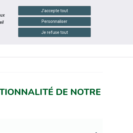
handshake
essibilité
Services en ligne
J'accepte tout
aux
Personnaliser
il
Je refuse tout
INFOS
CONTACTEZ-
ÉVÉNEMENTS
PRATIQUES
NOUS
TIONNALITÉ DE NOTRE