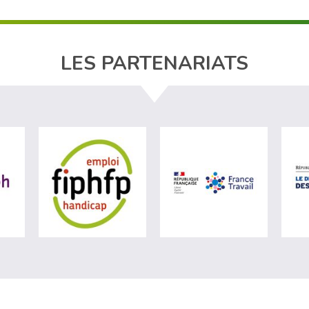
LES PARTENARIATS
e du travail (nouvelle fenêtre)
visiter les site de Agefiph (nouvelle fenêtre)
visiter les site de Fiphfp (nouvelle fenêtre)
visiter les s