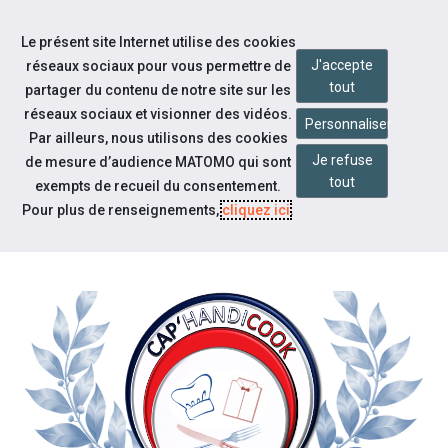
Accéder à notre page Facebook
Accéder à notre page Youtube
Accéder à notre page Instagram
Accéder à notre page Linkedin
Accéder à notre page Twitter
Aller à la navigation
Le présent site Internet utilise des cookies
Aller au contenu
J'accepte
réseaux sociaux pour vous permettre de
tout
partager du contenu de notre site sur les
réseaux sociaux et visionner des vidéos.
Personnaliser
Par ailleurs, nous utilisons des cookies
Je refuse
de mesure d’audience MATOMO qui sont
Notre actualité
tout
exempts de recueil du consentement.
CONCOURS CULINAIRE NATIONAL
Pour plus de renseignements,
cliquez ici
.
CAP'HANDICOOK