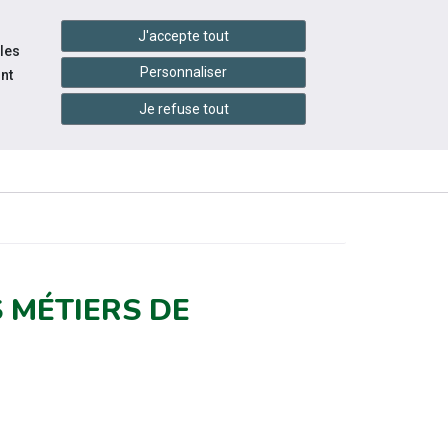
handshake
essibilité
Services en ligne
J'accepte tout
 les
Personnaliser
nt
Je refuse tout
INFOS
CONTACTEZ-
ÉVÉNEMENTS
PRATIQUES
NOUS
S MÉTIERS DE