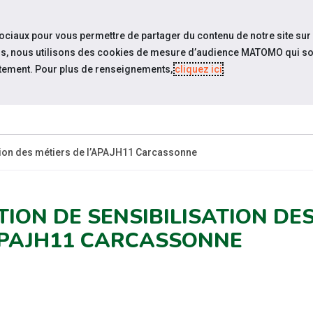
travel_explore
settings_accessibility
Sites du réseau
Acc
sociaux pour vous permettre de partager du contenu de notre site sur
eurs, nous utilisons des cookies de mesure d’audience MATOMO qui so
tement. Pour plus de renseignements,
cliquez ici
.
ESPACE
ESPACE
ACTUALITÉS
RESSOURCES
CANDIDAT
EMPLOYEUR
ation des métiers de l’APAJH11 Carcassonne
TION DE SENSIBILISATION DE
APAJH11 CARCASSONNE