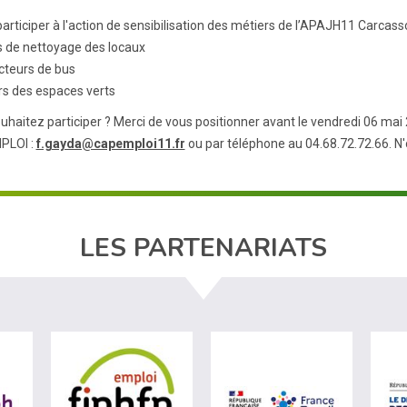
articiper à l'action de sensibilisation des métiers de l’APAJH11 Carcass
s de nettoyage des locaux
cteurs de bus
ers des espaces verts
uhaitez participer ? Merci de vous positionner avant le vendredi 06 ma
PLOI :
f.gayda@capemploi11.fr
ou par téléphone au 04.68.72.72.66. N'
LES PARTENARIATS
ère du travail (nouvelle fenêtre)
visiter les site de Agefiph (nouvelle fenêtre)
visiter les site de Fiphfp (nouvelle fenêt
visiter les 