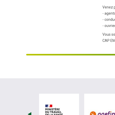
Venez p
- agent
- condu
- ouvri
Vous so
CAP EM
visiter les site de Minist