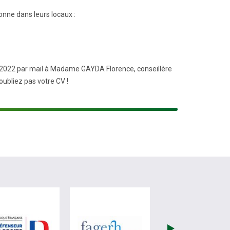
onne dans leurs locaux :
i 2022 par mail à Madame GAYDA Florence, conseillère
oubliez pas votre CV !
re)
site de France Travail (nouvelle fenêtre)
visiter les site de Défenseur des droits (nouvelle fenêtr
visiter les site de Fagerh (