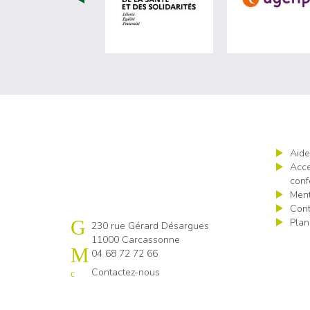
Aide
Acce
conf
Ment
Cont
Plan
Cap emploi 11
230 rue Gérard Désargues
11000 Carcassonne
04 68 72 72 66
Contactez-nous