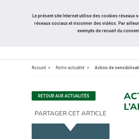
Accéder à notre page Facebook
Accéder à notre page Youtube
Accéder à notre page Instagram
Accéder à notre page Linkedin
Accéder à notre page Twitter
Aller à la navigation
Le présent site Internet utilise des cookies réseaux 
Aller au contenu
réseaux sociaux et visionner des vidéos. Par aill
exempts de recueil du consen
QUI
SOMMES-
NOUS ?
Accueil
Notre actualité
Action de sensibilis
AC
RETOUR AUX ACTUALITÉS
L’
PARTAGER CET ARTICLE