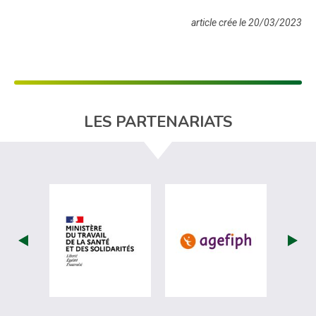
article crée le 20/03/2023
LES PARTENARIATS
visiter les site de Ministère du travail (nou
visiter les sit