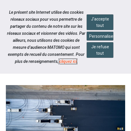
Accéder à notre page Facebook
Accéder à notre page Youtube
Accéder à notre page Instagram
Accéder à notre page Linkedin
Accéder à notre page Twitter
Aller à la navigation
Le présent site Internet utilise des cookies
Aller au contenu
J'accepte
réseaux sociaux pour vous permettre de
tout
partager du contenu de notre site sur les
réseaux sociaux et visionner des vidéos. Par
Personnaliser
ailleurs, nous utilisons des cookies de
Je refuse
mesure d’audience MATOMO qui sont
Notre actualité
tout
exempts de recueil du consentement. Pour
1 JOUR, 1 MÉTIER EN ACTION
plus de renseignements,
cliquez ici
.
CHEZ SPIE BATIGNOLLES MALET