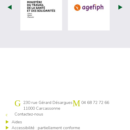
visiter les site de Ministère du travail (
visiter les si
Cap emploi 11
230 rue Gérard Désargues
04 68 72 72 66
11000 Carcassonne
Contactez-nous
Aides
Accessibilité : partiellement conforme