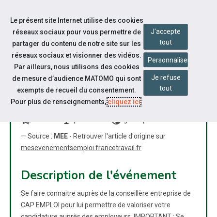
Accéder à notre page Facebook
Accéder à notre page Youtube
Accéder à notre page Instagram
Accéder à notre page Linkedin
Accéder à notre page Twitter
Aller à la navigation
Le présent site Internet utilise des cookies
Aller au contenu
J'accepte
réseaux sociaux pour vous permettre de
tout
partager du contenu de notre site sur les
réseaux sociaux et visionner des vidéos.
Personnaliser
Par ailleurs, nous utilisons des cookies
Je refuse
de mesure d’audience MATOMO qui sont
CONNEXION "TALENTS-
tout
exempts de recueil du consentement.
EMPLOYEURS"
Pour plus de renseignements,
cliquez ici
.
bookmarks
nest_cam_indoor
public
Atelier
présentiel
grand public
— Source :
MEE
- Retrouver l'article d'origine sur
mesevenementsemploi.francetravail.fr
Description de l'événement
Se faire connaitre auprès de la conseillère entreprise de
CAP EMPLOI pour lui permettre de valoriser votre
candidature auprès des employeurs. IMPORTANT : Se