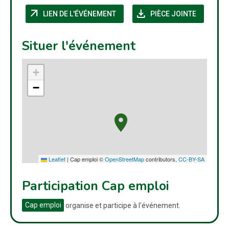
arrow_outward
download
(NOUVELLE FENÊTRE)
(NOUVELL
LIEN DE L'ÉVÉNEMENT
PIÈCE JOINTE
Situer l'événement
+
−
Leaflet
|
Cap emploi ©
OpenStreetMap
contributors,
CC-BY-SA
Participation Cap emploi
Cap emploi
organise et participe à l'événement.