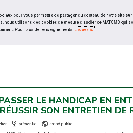
travel_explore
settings_accessibility
Sites du réseau
Acc
sociaux pour vous permettre de partager du contenu de notre site sur
eurs, nous utilisons des cookies de mesure d’audience MATOMO qui so
tement. Pour plus de renseignements,
cliquez ici
.
ESPACE
ESPACE
ACTUALITÉS
RESSOURCES
CANDIDAT
EMPLOYEUR
PASSER LE HANDICAP EN EN
 RÉUSSIR SON ENTRETIEN DE
nest_cam_indoor
public
lier
présentiel
grand public