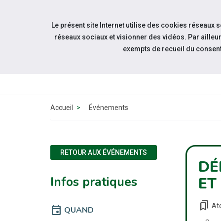
Accéder à notre page Facebook
Accéder à notre page Youtube
Accéder à notre page Instagram
Accéder à notre page Linkedin
Accéder à notre page Twitter
Aller à la navigation
Le présent site Internet utilise des cookies réseaux 
Aller au contenu
réseaux sociaux et visionner des vidéos. Par aill
exempts de recueil du consen
QUI
SOMMES-
NOUS ?
Accueil
Événements
RETOUR AUX ÉVÉNEMENTS
DÉ
Infos pratiques
ET
bookmarks
Ate
event
QUAND