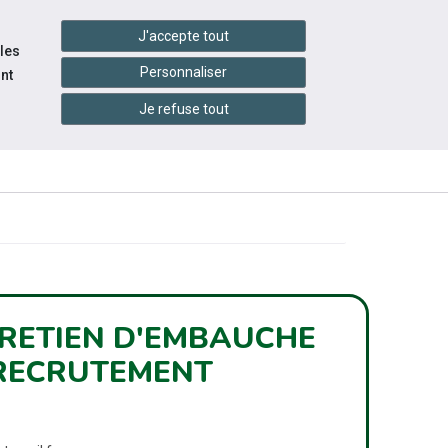
handshake
essibilité
Services en ligne
J'accepte tout
 les
Personnaliser
nt
Je refuse tout
INFOS
CONTACTEZ-
ÉVÉNEMENTS
PRATIQUES
NOUS
TRETIEN D'EMBAUCHE
 RECRUTEMENT