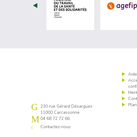
visiter les site de Minist
Aide
Acce
conf
Ment
Cont
Plan
Cap emploi 11
230 rue Gérard Désargues
11000 Carcassonne
04 68 72 72 66
Contactez-nous