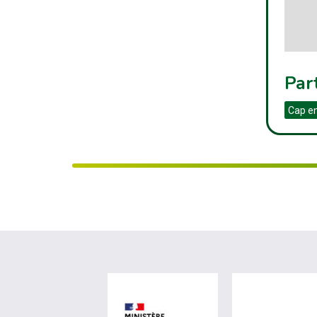
Par
Cap e