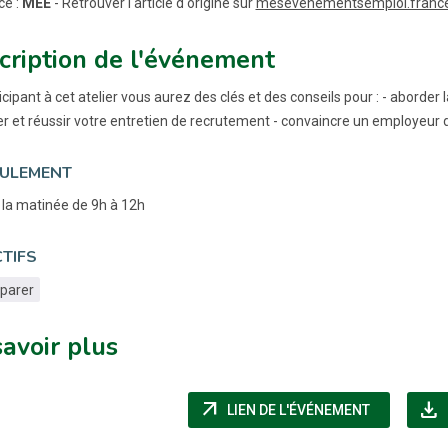
ce :
MEE
- Retrouver l'article d'origine sur
mesevenementsemploi.francet
cription de l'événement
icipant à cet atelier vous aurez des clés et des conseils pour : - aborde
r et réussir votre entretien de recrutement - convaincre un employeu
ULEMENT
 la matinée de 9h à 12h
TIFS
éparer
savoir plus
arrow_outward
download
(NOUVELLE 
LIEN DE L'ÉVÉNEMENT