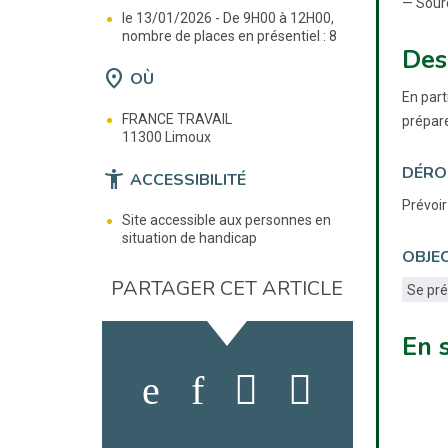
— Sour
le 13/01/2026 -
De 9H00 à 12H00,
nombre de places en présentiel : 8
Des
location_on
OÙ
En part
FRANCE TRAVAIL
prépare
11300 Limoux
DÉRO
accessibility_new
ACCESSIBILITÉ
Prévoir
Site accessible aux personnes en
situation de handicap
OBJEC
PARTAGER CET ARTICLE
Se pr
En 