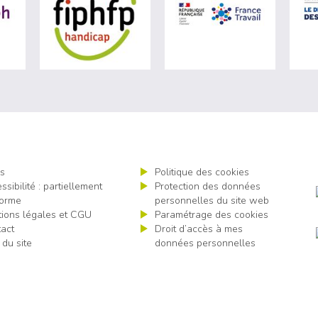
ère du travail (nouvelle fenêtre)
visiter les site de Agefiph (nouvelle fenêtre)
visiter les site de Fiphfp (nouvelle fenêt
visiter les 
s
Politique des cookies
ssibilité : partiellement
Protection des données
orme
personnelles du site web
ions légales et CGU
Paramétrage des cookies
act
Droit d’accès à mes
 du site
données personnelles