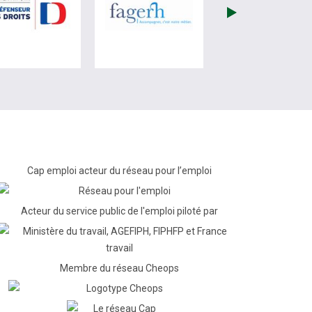
re)
site de France Travail (nouvelle fenêtre)
visiter les site de Défenseur des droits (nouvelle fenêtr
visiter les site de Fagerh (
Cap emploi acteur du réseau pour l’emploi
Acteur du service public de l'emploi piloté par
Membre du réseau Cheops