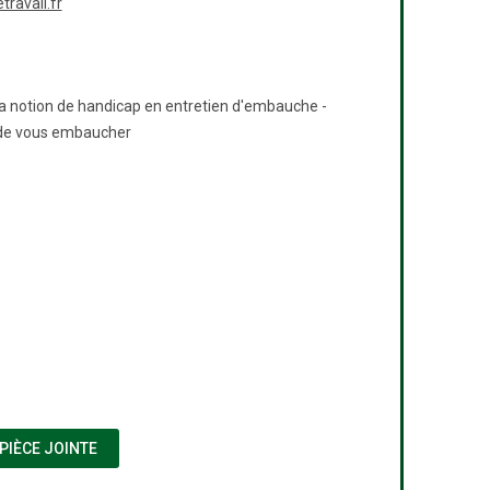
ravail.fr
r la notion de handicap en entretien d'embauche -
r de vous embaucher
FENÊTRE)
(NOUVELLE FENÊTRE)
PIÈCE JOINTE