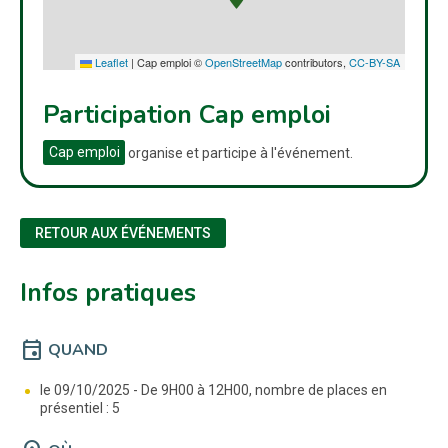
Leaflet
|
Cap emploi ©
OpenStreetMap
contributors,
CC-BY-SA
Participation Cap emploi
Cap emploi
organise et participe à l'événement.
RETOUR AUX ÉVÉNEMENTS
Infos pratiques
event
QUAND
le 09/10/2025 -
De 9H00 à 12H00, nombre de places en
présentiel : 5