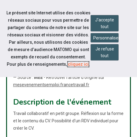
Accéder à notre page Facebook
Accéder à notre page Youtube
Accéder à notre page Instagram
Accéder à notre page Linkedin
Accéder à notre page Twitter
Aller à la navigation
Le présent site Internet utilise des cookies
Aller au contenu
J'accepte
réseaux sociaux pour vous permettre de
tout
partager du contenu de notre site sur les
réseaux sociaux et visionner des vidéos.
Personnaliser
Par ailleurs, nous utilisons des cookies
Je refuse
de mesure d’audience MATOMO qui sont
CONCEVOIR UN CV EFFICACE.
tout
exempts de recueil du consentement.
Pour plus de renseignements,
cliquez ici
.
bookmarks
nest_cam_indoor
public
Atelier
présentiel
grand public
— Source :
MEE
- Retrouver l'article d'origine sur
mesevenementsemploi.francetravail.fr
Description de l'événement
Travail collaboratif en petit groupe. Réflexion sur la forme
et le contenu du CV. Possibilité d'un RDV individuel pour
créer le CV.